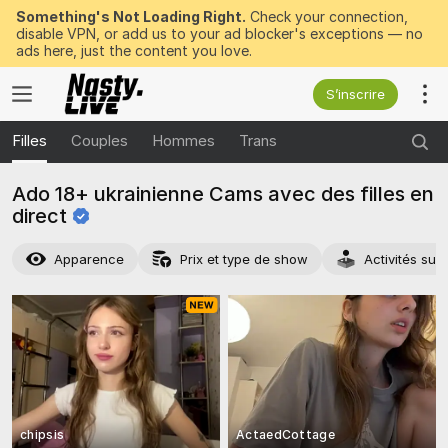
Something's Not Loading Right.
Check your connection,
disable VPN, or add us to your ad blocker's exceptions — no
ads here, just the content you love.
S’inscrire
Filles
Couples
Hommes
Trans
Ado 18+ ukrainienne Cams avec des filles en
direct
Apparence
Prix et type de show
Activités su
chipsis
ActaedCottage