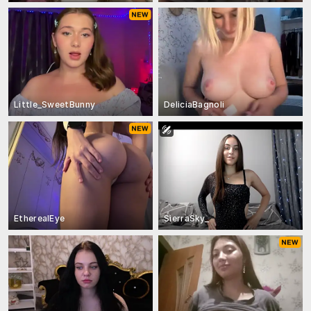
Little_SweetBunny
DeliciaBagnoli
EtherealEye
SierraSky_