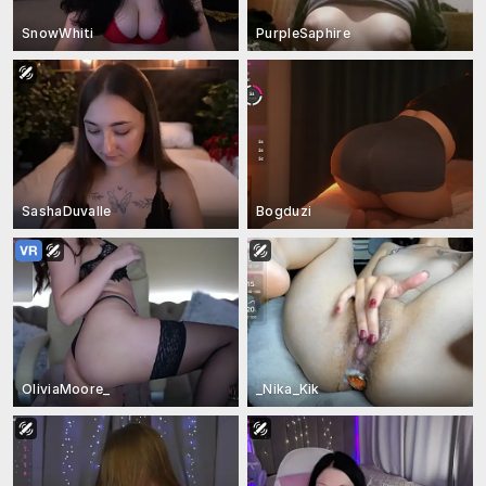
SnowWhiti
PurpleSaphire
SashaDuvalle
Bogduzi
OliviaMoore_
_Nika_Kik