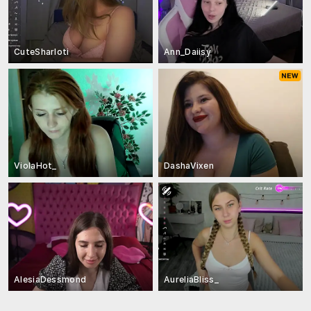
CuteSharloti
Ann_Daiisy
ViolaHot_
DashaVixen
AlesiaDessmond
AureliaBliss_