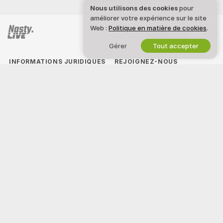
Nous utilisons des cookies
pour
améliorer votre expérience sur le site
Web :
Politique en matière de cookies
.
Français
Gérer
Tout accepter
INFORMATIONS JURIDIQUES
REJOIGNEZ-NOUS
ET SÉCURITÉ
Devenez modèle
Politique de confidentialité
Inscriptions Studio
CGU
Programme d'affiliation webcam
Politique de la loi DMCA
Politique relative aux cookies
Guide sur le contrôle parental
Aide contre l’esclavage
AIDE
&
ASSISTANCE