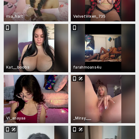
mia_hart
VelvetVixen_735
Kat__boobs
farahmoans4u
Vi_anayaa
_Miray___