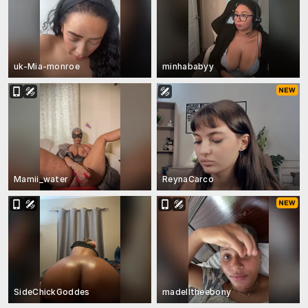
uk-Mia-monroe
minhababyy
Mamii_water
ReynaCarco
SideChickGoddes
madelltheebony