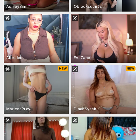
AshleySinn
Oblocksquirts
Aloralee
EvaZane
MarlenaPrey
DinahSysak