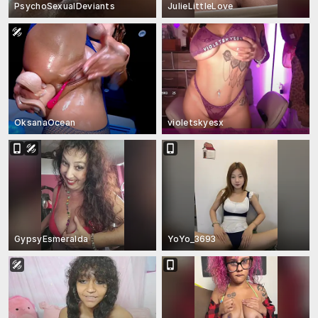
PsychoSexualDeviants
JulieLittleLove
OksanaOcean
violetskyesx
GypsyEsmeralda
YoYo_3693