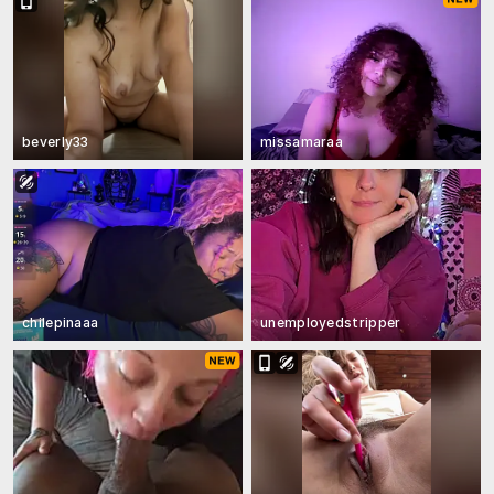
beverly33
missamaraa
chilepinaaa
unemployedstripper