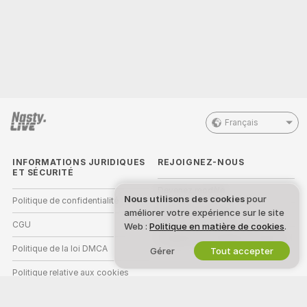
Français
INFORMATIONS JURIDIQUES
REJOIGNEZ-NOUS
ET SÉCURITÉ
Devenez modèle
Nous utilisons des cookies
pour
Politique de confidentialité
améliorer votre expérience sur le site
Inscriptions Studio
CGU
Web :
Politique en matière de cookies
.
Programme d'affiliation webcam
Politique de la loi DMCA
Gérer
Tout accepter
Politique relative aux cookies
Guide sur le contrôle parental