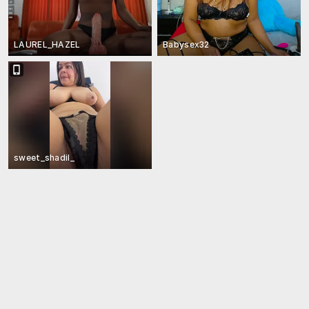
LAUREL_HAZEL
Babysex32
sweet_shadil_