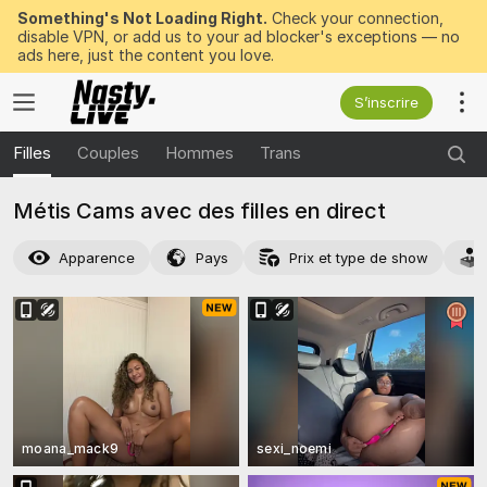
Something's Not Loading Right.
Check your connection,
disable VPN, or add us to your ad blocker's exceptions — no
ads here, just the content you love.
S’inscrire
Filles
Couples
Hommes
Trans
Métis Cams avec des filles en direct
Apparence
Pays
Prix et type de show
moana_mack9
sexi_noemi