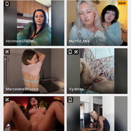
Hotmomcheckk_
Muffin_Mia
MarceleneBriscoe
Vydinha